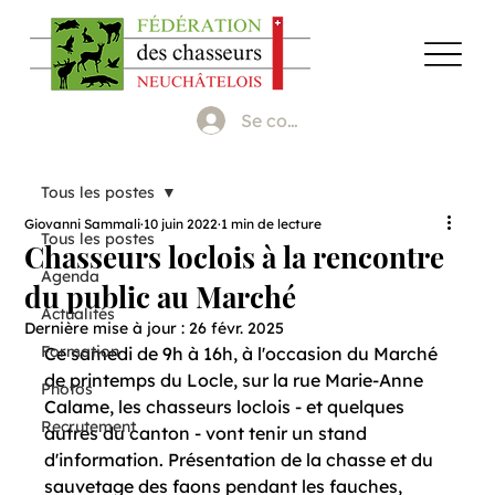
Se connecter
Tous les postes
Giovanni Sammali
10 juin 2022
1 min de lecture
Tous les postes
Chasseurs loclois à la rencontre
Agenda
du public au Marché
Actualités
Dernière mise à jour :
26 févr. 2025
Formation
Ce samedi de 9h à 16h, à l'occasion du Marché 
de printemps du Locle, sur la rue Marie-Anne 
Photos
Calame, les chasseurs loclois - et quelques 
Recrutement
autres du canton - vont tenir un stand 
d'information. Présentation de la chasse et du 
sauvetage des faons pendant les fauches, 