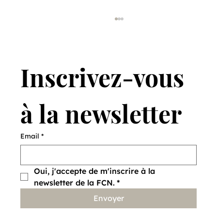
Inscrivez-vous 
à la newsletter
Vendre des lièvres pour en sauver
Email
*
d'autres
Oui, j'accepte de m'inscrire à la 
newsletter de la FCN.
*
Envoyer