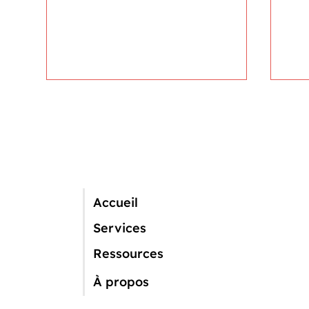
Accueil
Des chasseurs sur le terrain
Ven
Services
hors saison ?
sau
Ressources
À propos