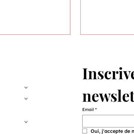
Inscrive
newslet
dre des lièvres pour en
La FCN au marché
ver d'autres
Neuchâtel
Email
*
Oui, j'accepte de 