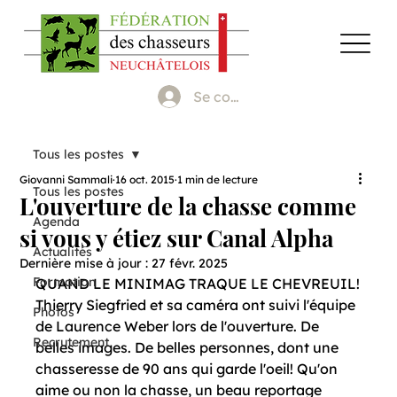
Se connecter
Tous les postes
Giovanni Sammali
16 oct. 2015
1 min de lecture
Tous les postes
L'ouverture de la chasse comme
Agenda
si vous y étiez sur Canal Alpha
Actualités
Dernière mise à jour :
27 févr. 2025
Formation
QUAND LE MINIMAG​ TRAQUE LE CHEVREUIL!

Thierry Siegfried et sa caméra ont suivi l'équipe 
Photos
de Laurence Weber lors de l'ouverture. De 
Recrutement
belles images. De belles personnes, dont une 
chasseresse de 90 ans qui garde l'oeil! Qu'on 
aime ou non la chasse, un beau reportage 