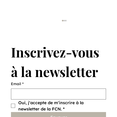
Inscrivez-vous 
à la newsletter
Vendre des lièvres pour en sauver
Email
*
d'autres
Oui, j'accepte de m'inscrire à la 
newsletter de la FCN.
*