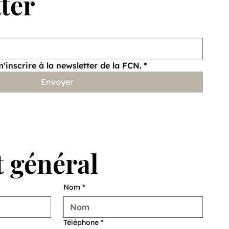
ter
 de
m'inscrire à la newsletter de la FCN.
*
Envoyer
 général
Nom
*
Téléphone
*