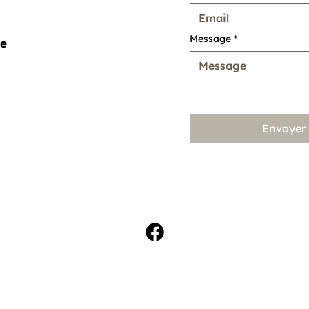
Message
*
me
Envoyer