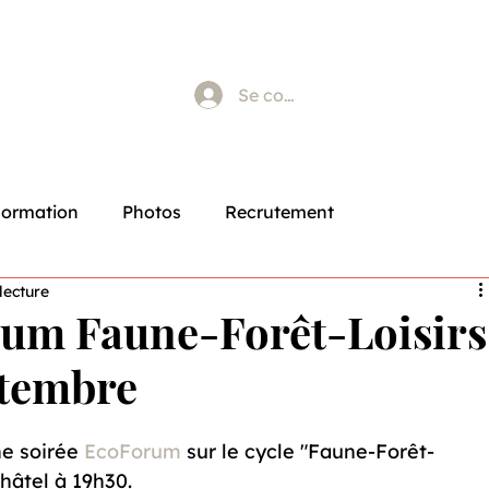
Se connecter
Formation
Photos
Recrutement
lecture
rum Faune-Forêt-Loisirs
ptembre
e soirée 
EcoForum
 sur le cycle "Faune-Forêt-
âtel à 19h30.
