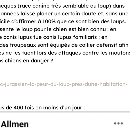
hèques (race canine très semblable au loup) dans 
 années laisse planer un certain doute et, sans une
icile d’affirmer à 100% que ce sont bien des loups. 
ente le loup pour le chien est bien connu : en 
e canis lupus tue canis lupus familiaris ; en 
des troupeaux sont équipés de collier défensif afin
es ne les tuent lors des attaques contre les mouton
os chiens en danger ?

c-jurassien-la-peur-du-loup-pres-dune-habitation-
s de 400 fois en moins d’un jour :