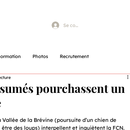
Se connecter
Formation
Photos
Recrutement
ecture
ésumés pourchassent un
e
Vallée de la Brévine (poursuite d’un chien de 
tre des loups) interpellent et inquiètent la FCN. 