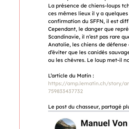
La présence de chiens-loups tc
ces mêmes lieux il y a quelques
confirmation du SFFN, il est diff
Cependant, le danger que représ
Scandinavie, il n’est pas rare qu
Anatolie, les chiens de défense 
d’éviter que les canidés sauvag
ou les chèvres. Le loup met-il n
https://amp.lematin.ch/story/ar
759833437732
Le post du chasseur, partagé plu