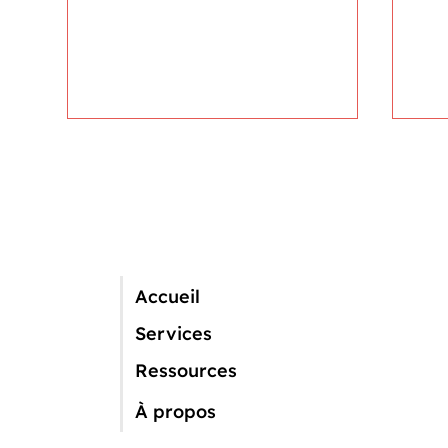
Accueil
Des chasseurs sur le terrain
Ven
Services
hors saison ?
sau
Ressources
À propos