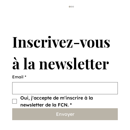
Inscrivez-vous 
à la newsletter
Vendre des lièvres pour en sauver
Email
*
d'autres
Oui, j'accepte de m'inscrire à la 
newsletter de la FCN.
*
Envoyer