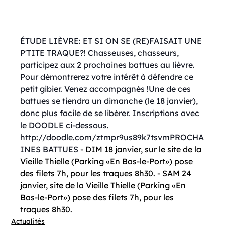
ÉTUDE LIÈVRE: ET SI ON SE (RE)FAISAIT UNE 
P'TITE TRAQUE?!
 Chasseuses, chasseurs, 
participez aux 2 prochaines battues au lièvre. 
Pour démontrerez votre intérêt à défendre ce 
petit gibier. Venez accompagnés !
Une d
e ces 
battues se tiendra un dimanche (le 18 janvier), 
donc plus facile de se libérer. Inscriptions avec 
le DOODLE ci-dessous. 
http://doodle.com/ztmpr9us89k7tsvm
PROCHA
INES BATTUES
 - DIM 18 janvier, sur le site de la 
Vieille Thielle (Parking «En Bas-le-Port») pose 
des filets 7h, pour les traques 8h30. - SAM 24 
janvier, site de la Vieille Thielle (Parking «En 
Bas-le-Port») pose des filets 7h, pour les 
traques 8h30.
Actualités