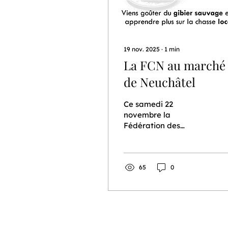
19 nov. 2025
∙
1
min
La FCN au marché
de Neuchâtel
Ce samedi 22
novembre la
Fédération des
Chasseurs
Neuchâtelois (FCN)
sera sur le marché de
Neuchâtel avec sa
65
0
commission
biodiversité. Objectif:
Créer un lien entre le
monde de la chasse et
le grand public au