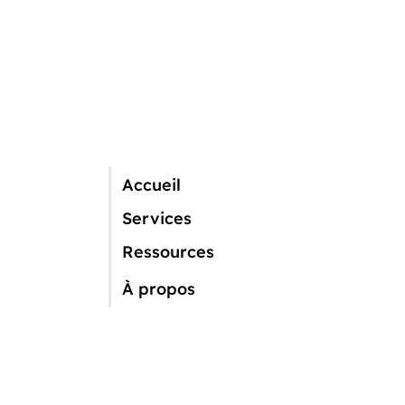
travers du goût, alors
que le fossé entre ville
et campagne continue
de se creuser en Suisse.
C'est l'occasion pour les
non initiés de découvrir
notre passion, de
déguster du pâté en
croute et de la saucisse
sèche de gibier locale
Accueil
et de repartir avec un
Services
des produits de notre
région, comme...
Ressources
À propos