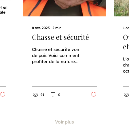
8 oct. 2025
∙
2
min
1 o
Chasse et sécurité
O
c
Chasse et sécurité vont
de pair. Voici comment
L'
profiter de la nature
cha
sereinement.
oc
qu
91
0
Voir plus