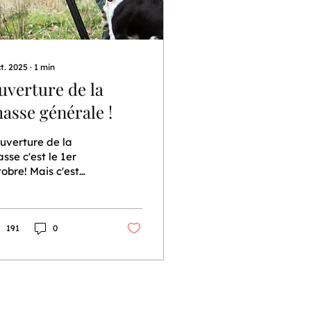
ct. 2025
∙
1
min
uverture de la
hasse générale !
ouverture de la
sse c'est le 1er
tobre! Mais c'est
oi?
191
0