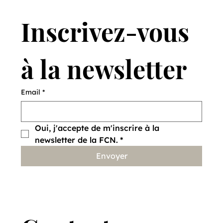
Inscrivez-vous 
à la newsletter
Vendre des lièvres pour en sauver
Email
*
d'autres
Oui, j'accepte de m'inscrire à la 
newsletter de la FCN.
*
Envoyer