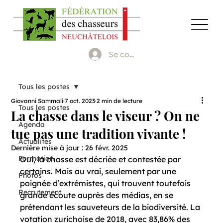
Se connecter
Tous les postes
Giovanni Sammali
7 oct. 2023
2 min de lecture
Tous les postes
La chasse dans le viseur ? On ne
Agenda
tue pas une tradition vivante !
Actualités
Dernière mise à jour :
26 févr. 2025
Formation
Oui, la chasse est décriée et contestée par 
certains. Mais au vrai, seulement par une 
Photos
poignée d’extrémistes, qui trouvent toutefois 
Recrutement
grande écoute auprès des médias, en se 
prétendant les sauveteurs de la biodiversité. La 
votation zurichoise de 2018, avec 83,86% des 