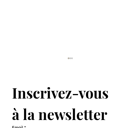
Inscrivez-vous 
à la newsletter
Vendre des lièvres pour en sauver
Email
*