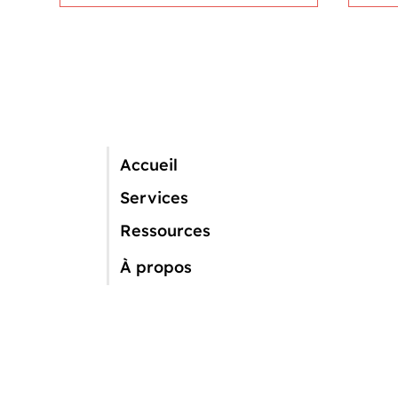
Accueil
Des chasseurs sur le terrain
Ven
Services
hors saison ?
sau
Ressources
À propos